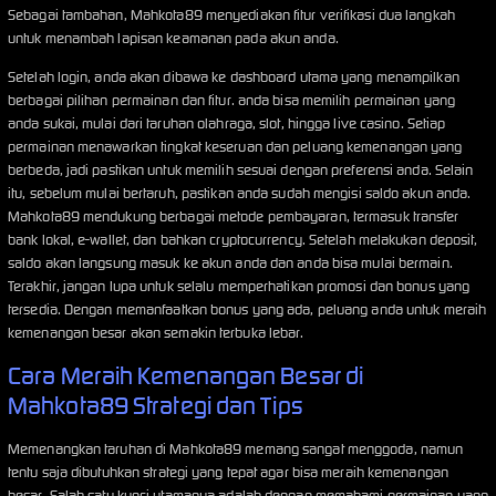
Sebagai tambahan, Mahkota89 menyediakan fitur verifikasi dua langkah
untuk menambah lapisan keamanan pada akun anda.
Setelah login, anda akan dibawa ke dashboard utama yang menampilkan
berbagai pilihan permainan dan fitur. anda bisa memilih permainan yang
anda sukai, mulai dari taruhan olahraga, slot, hingga live casino. Setiap
permainan menawarkan tingkat keseruan dan peluang kemenangan yang
berbeda, jadi pastikan untuk memilih sesuai dengan preferensi anda. Selain
itu, sebelum mulai bertaruh, pastikan anda sudah mengisi saldo akun anda.
Mahkota89 mendukung berbagai metode pembayaran, termasuk transfer
bank lokal, e-wallet, dan bahkan cryptocurrency. Setelah melakukan deposit,
saldo akan langsung masuk ke akun anda dan anda bisa mulai bermain.
Terakhir, jangan lupa untuk selalu memperhatikan promosi dan bonus yang
tersedia. Dengan memanfaatkan bonus yang ada, peluang anda untuk meraih
kemenangan besar akan semakin terbuka lebar.
Cara Meraih Kemenangan Besar di
Mahkota89 Strategi dan Tips
Memenangkan taruhan di Mahkota89 memang sangat menggoda, namun
tentu saja dibutuhkan strategi yang tepat agar bisa meraih kemenangan
besar. Salah satu kunci utamanya adalah dengan memahami permainan yang