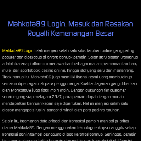
Mahkota89 Login: Masuk dan Rasakan
Royalti Kemenangan Besar
Mahkota89 Login
telah menjadi salah satu situs taruhan online yang paling
populer dan dipercaya di antara banyak pemain. Salah satu alasan utamanya
adalah karena platform ini menawarkan berbagai macam permainan taruhan,
mulai dari sportsbook, casino online, hingga slot yang seru dan menantang.
Tidak hanya itu, Mahkota89 juga memiliki lisensi resmi yang membuatnya
semakin dipercaya oleh para penggunanya. Kualitas layanan yang diberikan
oleh Mahkota89 juga tidak main-main. Dengan dukungan tim customer
service yang siap melayani 24/7, para pemain dapat dengan mudah
mendapatkan bantuan kapan saja diperlukan. Hal ini menjadi salah satu
alasan mengapa situs ini sangat diminati oleh para pecinta taruhan.
Selain itu, keamanan data pribadi dan transaksi pemain menjadi prioritas
utama Mahkota89. Dengan menggunakan teknologi enkripsi canggih, setiap
transaksi dan informasi pengguna dijaga kerahasiaannya. Sehingga, pemain
bisa merasa tenang ketika bermain dan melakukan transaksi di platform ini.