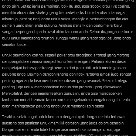
anda pilih. Setiap jenis permainan, baik itu slot, sportsbook, atau live casino,
memiliki aturan dan strategi yang berbeda-beda. Untuk taruhan olahraga,
misalnya, penting bagi anda untuk selalu mengikuti perkembangan tim atau
pemain yang akan anda dukung. Analisis statistik dan performa terbaru
sangat berpengaruh pada hasil akhir taruhan anda. Selain itu, jangan terburu-
buru untuk memasang taruhan. Tunggu waktu yang tepat agar peluang anda
semakin besar.
Untuk permainan kasino, seperti poker atau blackjack, strategi yang matang
dan pengelolaan emosi menjadi kunci kemenangan. Pahami aturan dasar
dan pelajari beberapa strategi bermain dari para ahli untuk meningkatkan
peluang anda. Bermain dengan tenang dan tidak terbawa emosi juga sangat
penting agar anda bisa membuat keputusan yang rasional. Selain strategi,
penting juga untuk memanfaatkan bonus dan promosi yang ditawarkan
Mahkota89. Dengan memanfaatkan bonus ini, anda bisa mendapatkan
tambahan modal bermain tanpa harus mengeluarkan banyak uang. Ini tentu
akan meningkatkan peluang anda untuk menang lebih besar.
Terakhir, selalu ingat untuk bermain dengan bijak. Jangan terlalu terbawa
suasana dan pastikan untuk memiliki batasan yang jelas dalam bermain.
Dengan cara ini, anda tidak hanya bisa meraih kemenangan, tapi juga
menikmati proses bermain tanpa tekanan. Mahkota89 adalah pilihan yang